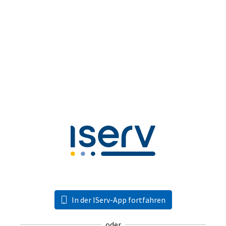
In der IServ-App fortfahren
oder