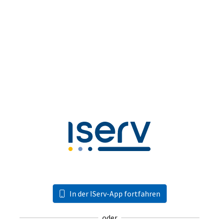
In der IServ-App fortfahren
oder