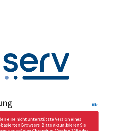
ung
Hilfe
den eine nicht unterstützte Version eines
asierten Browsers. Bitte aktualisieren Sie
rowser auf eine Chromium-Version 138 oder