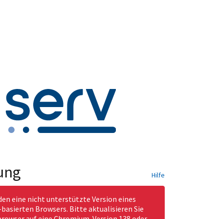
ung
Hilfe
den eine nicht unterstützte Version eines
asierten Browsers. Bitte aktualisieren Sie
rowser auf eine Chromium-Version 138 oder